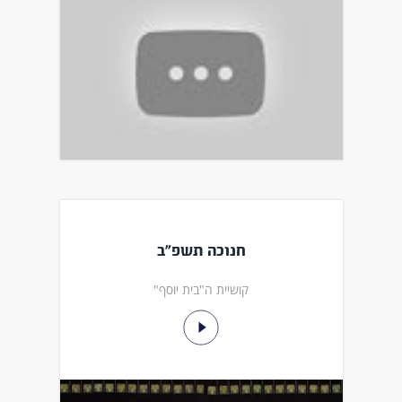
חנוכה תשפ"ב
קושיית ה"בית יוסף"