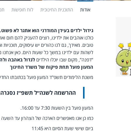
אודות
התוכנית החינוכית
לוח חופשות
תפ
גידול ילדים בעידן המודרני הוא אתגר לא פשוט.
כולנו אוהבים את ילדינו, רוצים להעניק להם חום ואה
טובים. מאידך, גם לנו כהורים יש עיסוקים, תוכניות
לשהות עם ילדינו במשך כל שעות היום. כאן אנחנו נ
“דפנה”, מקום שבו יוכלו הילדים
לגדול באהבה ול
המעון פועל
תחת פיקוח של משרד החינוך
משנת הלימודים תשפ"ד המעון פועל בכתובתו החדשה: מג
ההרשמה לשנה״ל תשפ״ז נסגרה.
המעון פועל בין השעות 7:30 עד 16:00.
כמו כן אנו מאפשרים הארכה של הצהרון עד השעה 16:30 בתשלום נוסף.
ביום שישי שעת הסיום היא 11:45