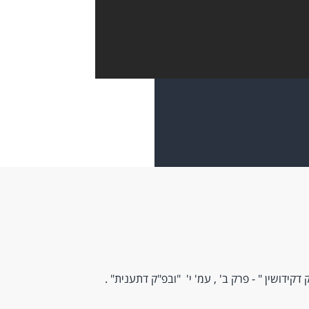
 דקידושין " - פרק ב' , עמ' י' "ובפ"ק דתענית" .