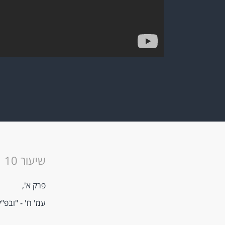
שיעור 10
פרק א',
עמ' ח' - "ובפ"ק