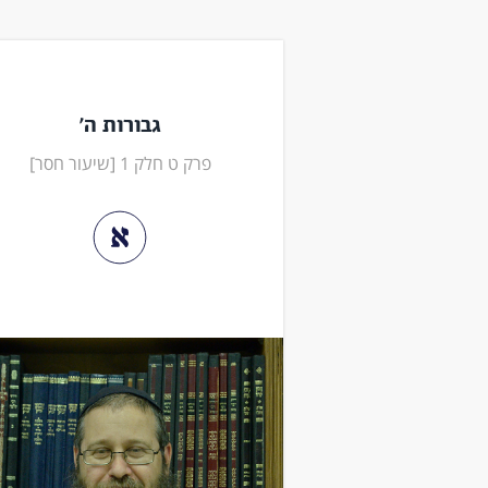
גבורות ה'
פרק ט חלק 1 [שיעור חסר]