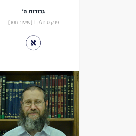
גבורות ה'
פרק ט חלק 1 [שיעור חסר]