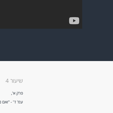
שיעור 4
פרק א',
עמ' ד' - "ואם 