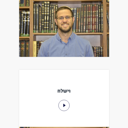
וישלח