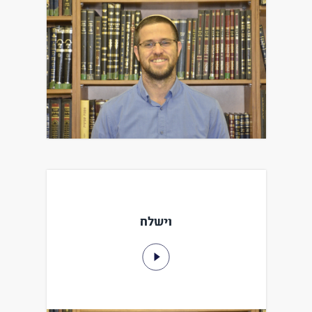
וישלח