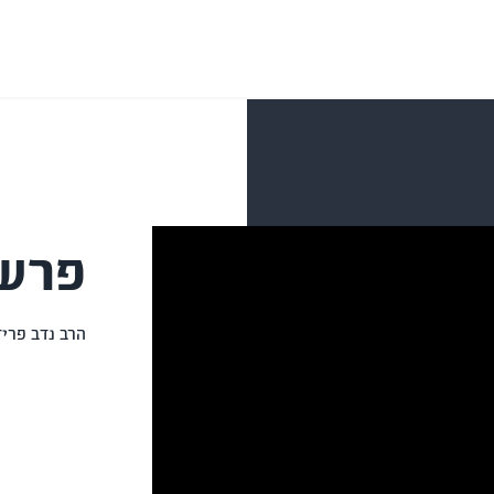
פרש
הרב נדב פריד