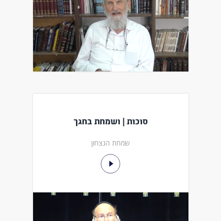
סוכות | ושמחת בחגך
שמחת הנצחון