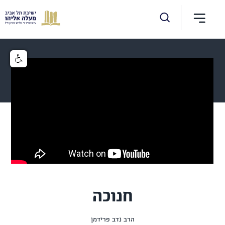
חנוכה
הרב נדב פרידמן