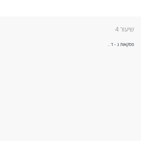
שיעור 4
פסקאות ג - ד .