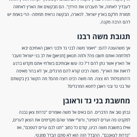
לעבדיך לאחזה, אל תעברנו את הירדן". הם מבקשים את הארץ לאחוזה
תמורת חלקם בארץ ישראל. לכאורה, הבקשה נראית תמימה- הרי באמת יש
להם הרבה מקנה.
תגובת משה רבנו
אך משהעונה להם: "ויאמר משה לבני גד ולבני ראובן האחיכם יבאו
למלחמה ואתם תשבו פה? ולמה תנואון [תניאון] את לב בני ישראל מעבר
אל הארץ אשר נתן להם ד'? כה עשו אבותיכם בשלחי אתם מקדש ברנע
לראות את הארץ". משה רבינו קורא להם מרגלים, אך לא ברור מאיפה
ה'התנפלות' הזו צצה. מה משה רבינו רוצה מהם? מה הקשר בין בקשתם
של בני גד ובני ראובן לחטא המרגלים?
מחשבת בני גד וראובן
נבחן טוב את הדברים. הם באים אל משה ואומרים "גדרות צאן נבנה
למקנינו פה וערים לטפינו", ורש"י אומר שהם מקדימים את הצאן לערים,
ואילו בתשובת משה רבינו, קודם כל כתוב "תנו לכם ערים לטפכם", ואז
"גדרות לצאנכם". ההבדל הזה הוא לא סתם הבדל סמנטי.