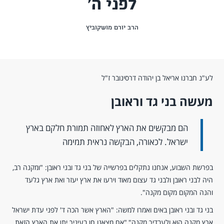
לפני ה'
הרב יורם מושקוביץ
לע"נ חברנו אריאל בן יהודה דרסינובר ז"ל
מעשה בני גד וראובן
הם מבקשים את הארץ לאחוזה תמורת חלקם בארץ
ישראל. לכאורה, הבקשה נראית תמימה
בפרשת השבוע, אנחנו נתקלים בפרשייה של בני גד ובני ראובן: "ומקנה רב,
היה לבני ראובן ולבני גד עצום מאוד וירעו את ארץ יעזר ואת ארץ גלעד
והנה המקום מקום מקנה".
בני גד ובני ראובן באים ואמרו למשה: "הארץ אשר הכה ד' לפני עדת ישראל
ארץ מקנה הוא ולעבדיך מקנה","אם מצאנו חן בעיניך יתן את הארץ הזאת